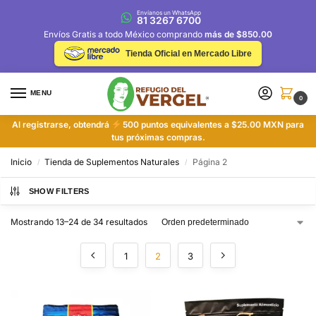
Envíanos un WhatsApp
81 3267 6700
Envíos Gratis a todo México comprando
más de $850.00
Tienda Oficial en Mercado Libre
MENU
0
Al registrarse, obtendrá
500 puntos equivalentes a $25.00 MXN para
tus próximas compras.
Inicio
Tienda de Suplementos Naturales
Página 2
/
/
SHOW FILTERS
Mostrando 13–24 de 34 resultados
1
2
3