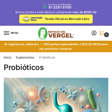
Envíanos un WhatsApp
81 3267 6700
Envíos Gratis a todo México comprando
más de $850.00
Tienda Oficial en Mercado Libre
MENU
0
Al registrarse, obtendrá
500 puntos equivalentes a $25.00 MXN para
tus próximas compras.
Inicio
Suplementos
Probióticos
/
/
Probióticos