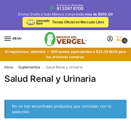
Envíanos un WhatsApp
81 3267 6700
Envíos Gratis a todo México comprando
más de $850.00
Tienda Oficial en Mercado Libre
MENU
0
Al registrarse, obtendrá
500 puntos equivalentes a $25.00 MXN para
tus próximas compras.
Inicio
Suplementos
Salud Renal y Urinaria
/
/
Salud Renal y Urinaria
No se han encontrado productos que coincidan con tu
selección.