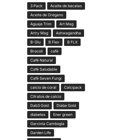
3 Pack
Aceite de bacalao
Aceite de Orégano
Aguaje Trim
Art Mag
Artry Mag
Ashwagandha
B-Glu
B Flex
B FLX
Brocoli
café
Café Natural
Café Saludable
Café Seven Fungi
calcio de coral
Calcipack
Citratos de calcio
Dab3 Gold
Diabe Gold
diabetes
Ener green
Garcinia Cambogia
Garden Life