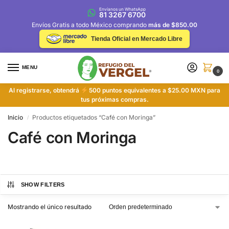
Envíanos un WhatsApp
81 3267 6700
Envíos Gratis a todo México comprando
más de $850.00
Tienda Oficial en Mercado Libre
MENU
0
Al registrarse, obtendrá
500 puntos equivalentes a $25.00 MXN para
tus próximas compras.
Inicio
Productos etiquetados “Café con Moringa”
/
Café con Moringa
SHOW FILTERS
Mostrando el único resultado