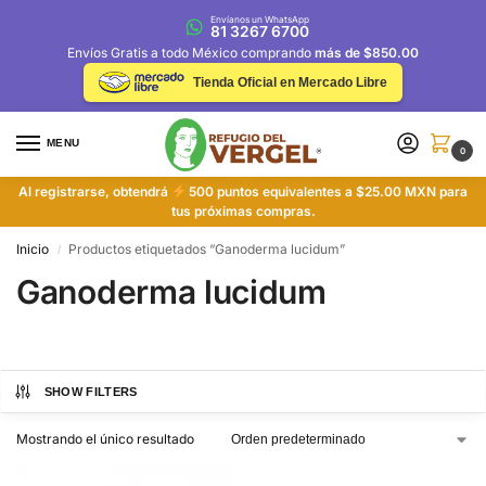
Envíanos un WhatsApp
81 3267 6700
Envíos Gratis a todo México comprando
más de $850.00
Tienda Oficial en Mercado Libre
MENU
0
Al registrarse, obtendrá
500 puntos equivalentes a $25.00 MXN para
tus próximas compras.
Inicio
Productos etiquetados “Ganoderma lucidum”
/
Ganoderma lucidum
SHOW FILTERS
Mostrando el único resultado