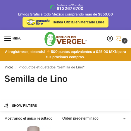
Envíanos un WhatsApp
81 3267 6700
Envíos Gratis a todo México comprando
más de $850.00
Tienda Oficial en Mercado Libre
MENU
0
Al registrarse, obtendrá
500 puntos equivalentes a $25.00 MXN para
tus próximas compras.
Inicio
Productos etiquetados “Semilla de Lino”
/
Semilla de Lino
SHOW FILTERS
Mostrando el único resultado