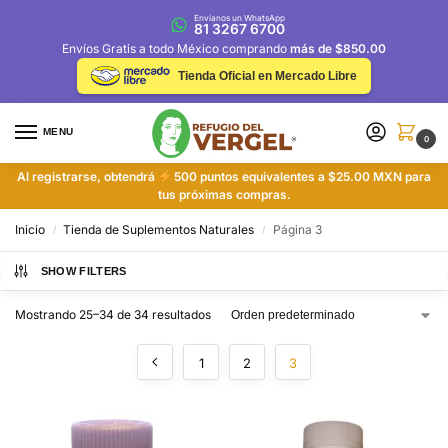
Envíanos un WhatsApp
81 3267 6700
Envíos Gratis a todo México comprando
más de $850.00
Tienda Oficial en Mercado Libre
MENU
0
Al registrarse, obtendrá
500 puntos equivalentes a $25.00 MXN para
tus próximas compras.
Inicio
Tienda de Suplementos Naturales
Página 3
/
/
SHOW FILTERS
Mostrando 25–34 de 34 resultados
1
2
3